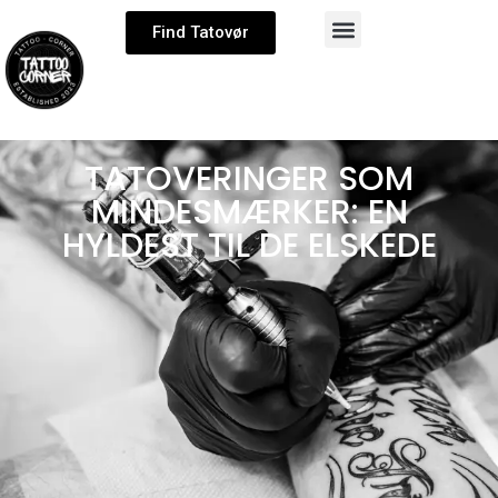
Find Tatovør
TATOVERINGER SOM
MINDESMÆRKER: EN
HYLDEST TIL DE ELSKEDE